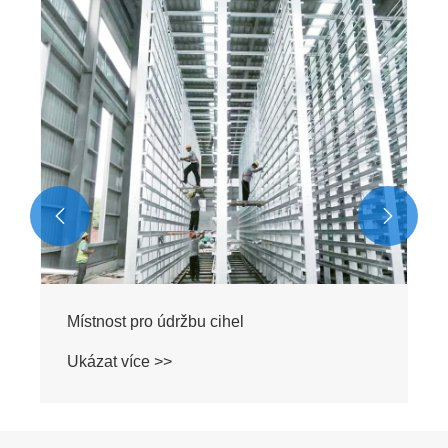
Ocelová konstrukční léčba pece
Ukázat více >>

