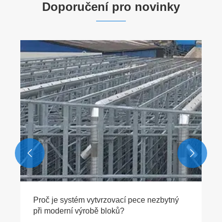
Doporučení pro novinky
Proč je sušárna cihel nezbytná pro výrobu
vysoce kvalitních cihel?
Ukázat více >>

