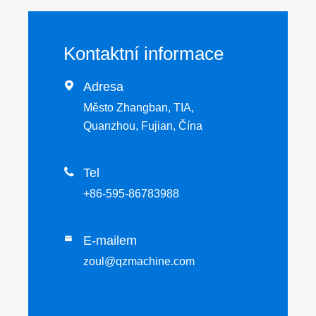
Kontaktní informace

Adresa
Město Zhangban, TIA,
Quanzhou, Fujian, Čína

Tel
+86-595-86783988
E-mailem

zoul@qzmachine.com