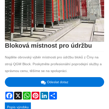
Bloková místnost pro údržbu
Najděte obrovský výběr místnosti pro údržbu bloků z Číny na
stroji QGM Block. Poskytněte profesionální poprodejní služby a
správnou cenu, těšíme se na spolupráci.
Odeslat dotaz
Facebook
X
WhatsApp
Pinterest
LinkedIn
Share
Popis výrobku